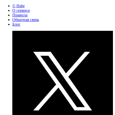
© Habr
О сервисе
Правила
Обратная связь
Блог