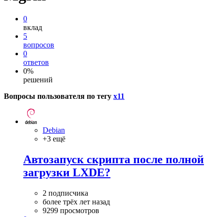
0
вклад
5
вопросов
0
ответов
0%
решений
Вопросы пользователя по тегу
x11
Debian
+3 ещё
Автозапуск скрипта после полной
загрузки LXDE?
2 подписчика
более трёх лет назад
9299 просмотров