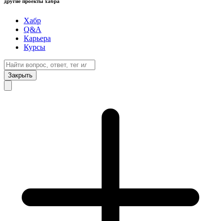
другие проекты хабра
Хабр
Q&A
Карьера
Курсы
Закрыть