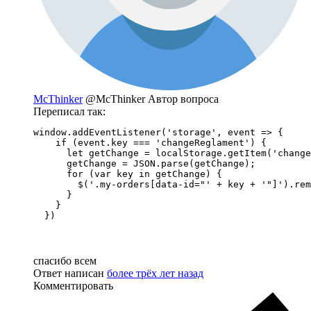
McThinker
@McThinker
Автор вопроса
Переписал так:
window.addEventListener('storage', event => {

    if (event.key === 'changeReglament') {

      let getChange = localStorage.getItem('change
      getChange = JSON.parse(getChange);

      for (var key in getChange) {

        $('.my-orders[data-id="' + key + '"]').rem
      }

    }

  })
спасибо всем
Ответ написан
более трёх лет назад
Комментировать