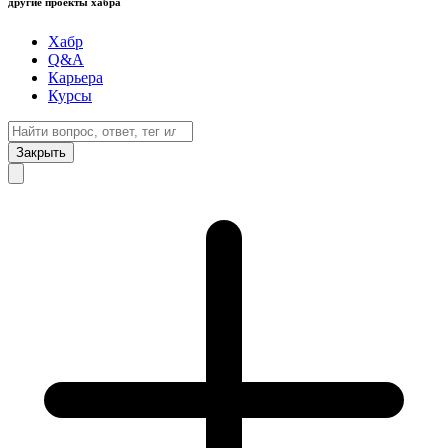
другие проекты хабра
Хабр
Q&A
Карьера
Курсы
Закрыть