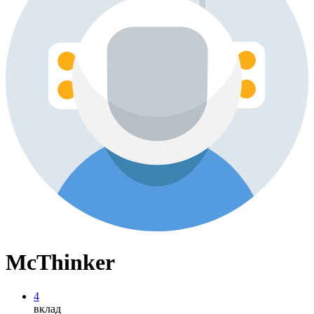
McThinker
4
вклад