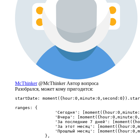
McThinker
@McThinker
Автор вопроса
Разобрался, может кому пригодится:
startDate: moment({hour:0,minute:0,second:0}).star
ranges: {

                'Сегодня': [moment({hour:0,minute:
                'Вчера': [moment({hour:0,minute:0,
                'За последние 7 дней': [moment({ho
                'За этот месяц': [moment({hour:0,m
                'Прошлый месяц': [moment({hour:0,m
            },