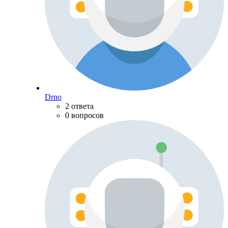
Drno
2 ответа
0 вопросов