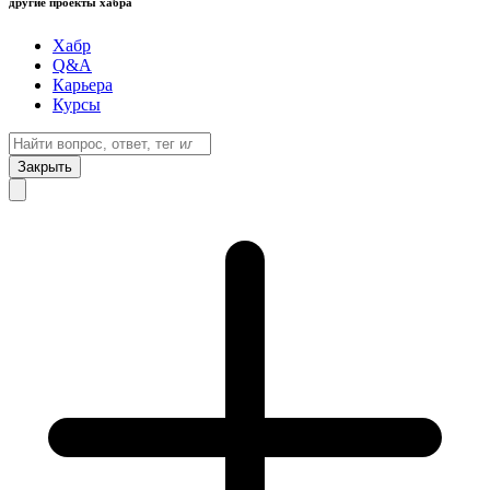
другие проекты хабра
Хабр
Q&A
Карьера
Курсы
Закрыть