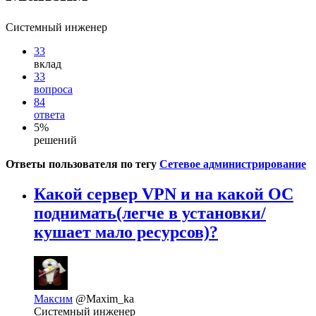
Системный инженер
33
вклад
33
вопроса
84
ответа
5%
решений
Ответы пользователя по тегу
Сетевое администрирование
Какой сервер VPN и на какой ОС
поднимать(легче в установки/
кушает мало ресурсов)?
Максим
@Maxim_ka
Системный инженер