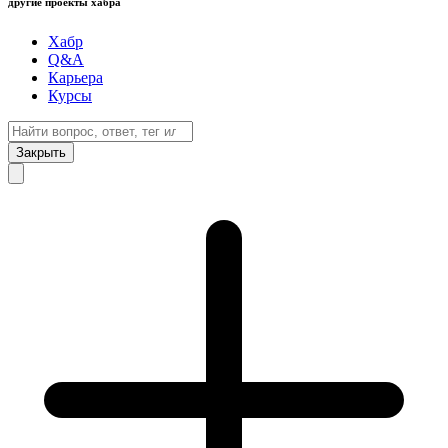
другие проекты хабра
Хабр
Q&A
Карьера
Курсы
Закрыть