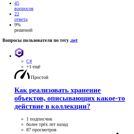
45
вопросов
22
ответа
9%
решений
Вопросы пользователя по тегу
.net
C#
+1 ещё
Простой
Как реализовать хранение
объектов, описывающих какое-то
действие в коллекции?
1 подписчик
более трёх лет назад
87 просмотров