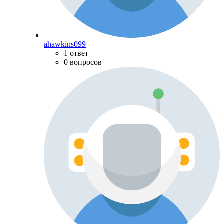
ahawkins099
1 ответ
0 вопросов