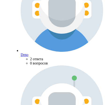
Drno
2 ответа
0 вопросов