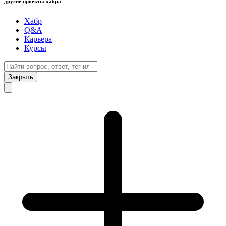
другие проекты хабра
Хабр
Q&A
Карьера
Курсы
Закрыть