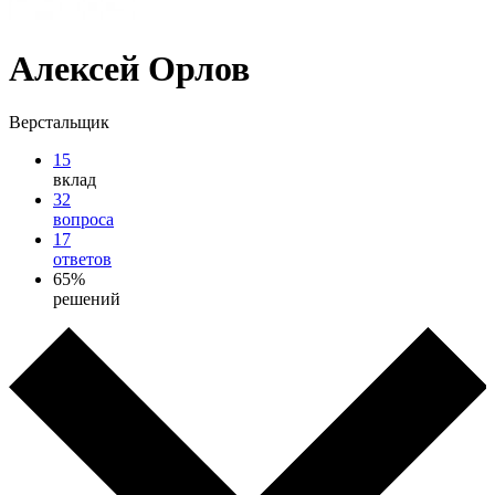
Алексей Орлов
Верстальщик
15
вклад
32
вопроса
17
ответов
65%
решений