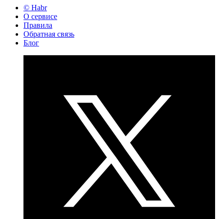
© Habr
О сервисе
Правила
Обратная связь
Блог