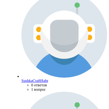
SushkaCraftHabr
0 ответов
1 вопрос