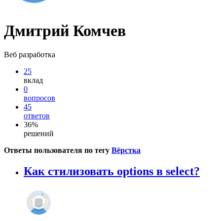
Дмитрий Комчев
Веб разработка
25
вклад
0
вопросов
45
ответов
36%
решений
Ответы пользователя по тегу
Вёрстка
Как стилизовать options в select?