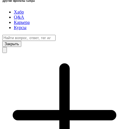
другие проекты хабра
Хабр
Q&A
Карьера
Курсы
Закрыть