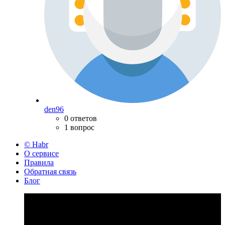
den96
0 ответов
1 вопрос
© Habr
О сервисе
Правила
Обратная связь
Блог