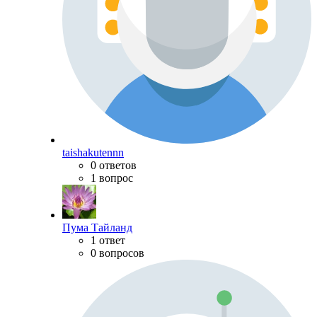
taishakutennn
0 ответов
1 вопрос
Пума Тайланд
1 ответ
0 вопросов