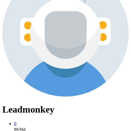
Leadmonkey
0
вклад