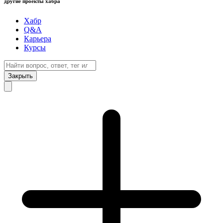
другие проекты хабра
Хабр
Q&A
Карьера
Курсы
Закрыть