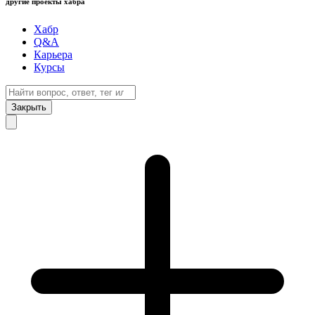
другие проекты хабра
Хабр
Q&A
Карьера
Курсы
Закрыть