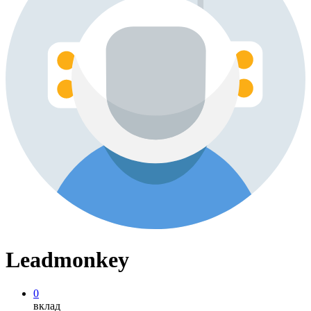
Leadmonkey
0
вклад