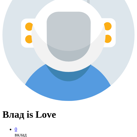
Влад is Love
0
вклад