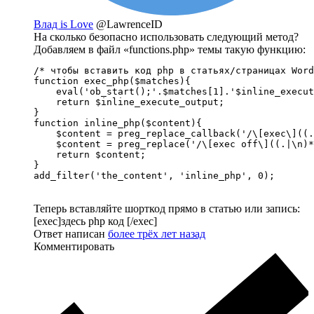
Влад is Love
@LawrenceID
На сколько безопасно использовать следующий метод?
Добавляем в файл «functions.php» темы такую функцию:
/* чтобы вставить код php в статьях/страницах Word
function exec_php($matches){

    eval('ob_start();'.$matches[1].'$inline_execut
    return $inline_execute_output;

}

function inline_php($content){

    $content = preg_replace_callback('/\[exec\]((.
    $content = preg_replace('/\[exec off\]((.|\n)*
    return $content;

}

add_filter('the_content', 'inline_php', 0);
Теперь вставляйте шорткод прямо в статью или запись:
[exec]здесь php код [/exec]
Ответ написан
более трёх лет назад
Комментировать