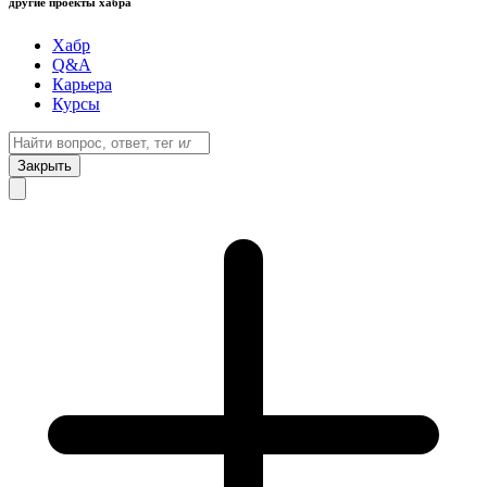
другие проекты хабра
Хабр
Q&A
Карьера
Курсы
Закрыть