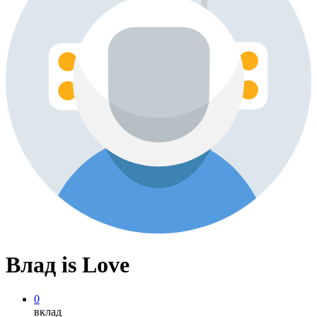
Влад is Love
0
вклад