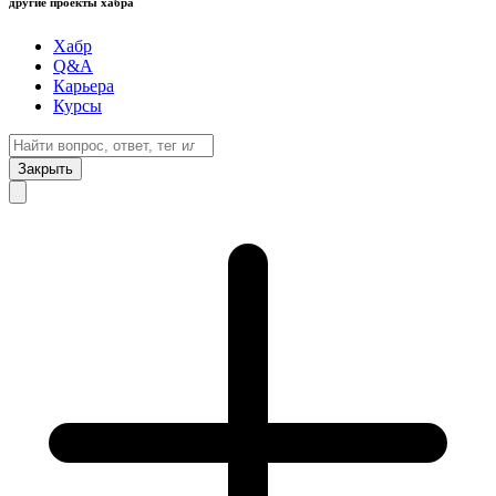
другие проекты хабра
Хабр
Q&A
Карьера
Курсы
Закрыть