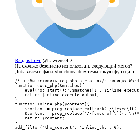
Влад is Love
@LawrenceID
На сколько безопасно использовать следующий метод?
Добавляем в файл «functions.php» темы такую функцию:
/* чтобы вставить код php в статьях/страницах Word
function exec_php($matches){

    eval('ob_start();'.$matches[1].'$inline_execut
    return $inline_execute_output;

}

function inline_php($content){

    $content = preg_replace_callback('/\[exec\]((.
    $content = preg_replace('/\[exec off\]((.|\n)*
    return $content;

}

add_filter('the_content', 'inline_php', 0);