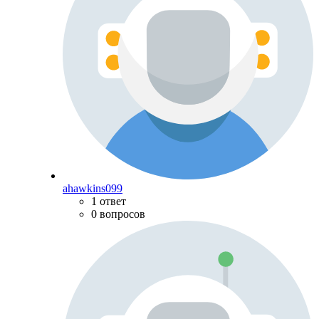
ahawkins099
1 ответ
0 вопросов