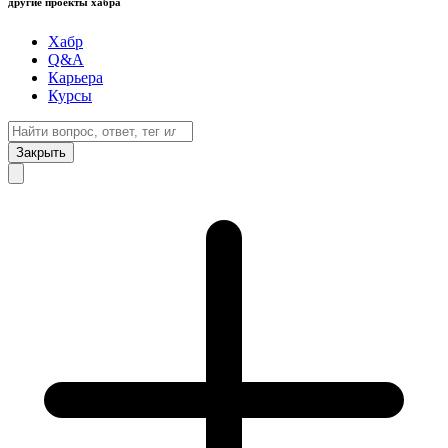
другие проекты хабра
Хабр
Q&A
Карьера
Курсы
Закрыть