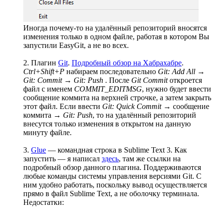
Иногда почему-то на удалённый репозиторий вносятся
изменения только в одном файле, работая в котором Вы
запустили EasyGit, а не во всех.
2. Плагин
Git
.
Подробный обзор на Хабрахабре
.
Ctrl+Shift+P
набираем последовательно
Git: Add All
→
Git: Commit
→
Git: Push
. После
Git Commit
откроется
файл с именем
COMMIT_EDITMSG
, нужно будет ввести
сообщение коммита на верхней строчке, а затем закрыть
этот файл. Если ввести
Git: Quick Commit
→ сообщение
коммита →
Git: Push
, то на удалённый репозиторий
внесутся только изменения в открытом на данную
минуту файле.
3.
Glue
— командная строка в Sublime Text 3. Как
запустить — я написал
здесь
, там же ссылки на
подробный обзор данного плагина. Поддерживаются
любые команды системы управления версиями Git. С
ним удобно работать, поскольку вывод осуществляется
прямо в файл Sublime Text, а не оболочку терминала.
Недостатки: