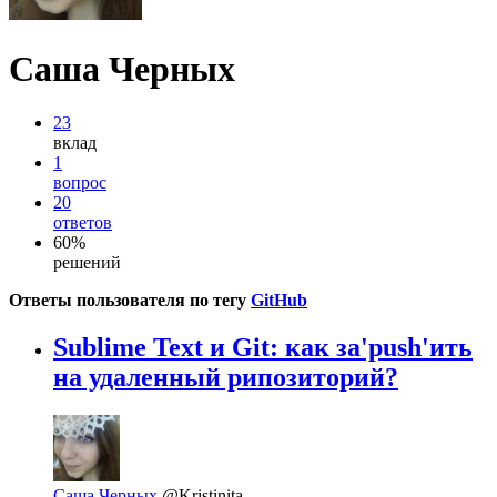
Саша Черных
23
вклад
1
вопрос
20
ответов
60%
решений
Ответы пользователя по тегу
GitHub
Sublime Text и Git: как за'push'ить
на удаленный рипозиторий?
Саша Черных
@Kristinita