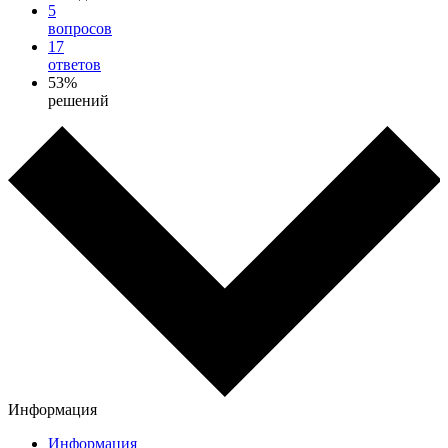
5
вопросов
17
ответов
53%
решений
Информация
Информация