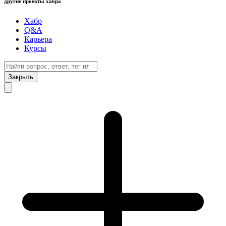
другие проекты хабра
Хабр
Q&A
Карьера
Курсы
Закрыть