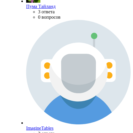
Пума Тайланд
3 ответа
0 вопросов
ImagineTables