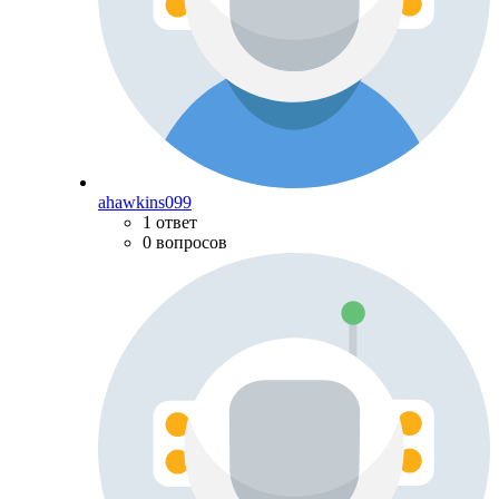
ahawkins099
1 ответ
0 вопросов