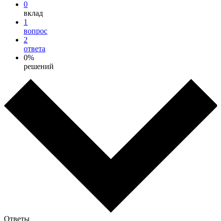
0
вклад
1
вопрос
2
ответа
0%
решений
Ответы