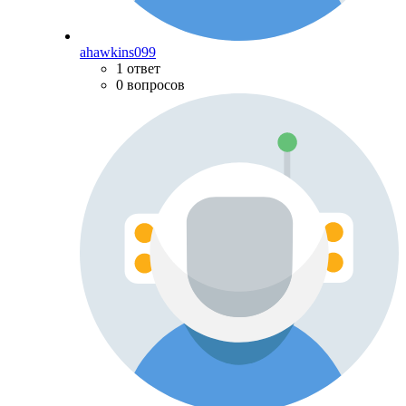
ahawkins099
1 ответ
0 вопросов