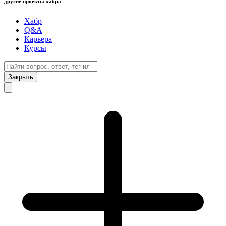
другие проекты хабра
Хабр
Q&A
Карьера
Курсы
Закрыть