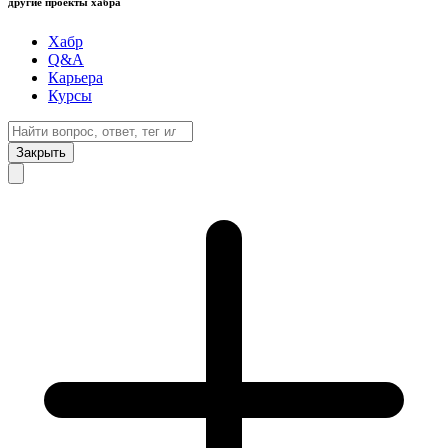
другие проекты хабра
Хабр
Q&A
Карьера
Курсы
Закрыть