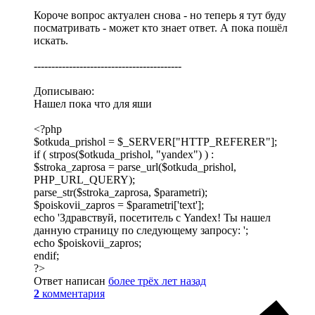
Короче вопрос актуален снова - но теперь я тут буду
посматривать - может кто знает ответ. А пока пошёл
искать.
------------------------------------------
Дописываю:
Нашел пока что для яши
<?php
$otkuda_prishol = $_SERVER["HTTP_REFERER"];
if ( strpos($otkuda_prishol, "yandex") ) :
$stroka_zaprosa = parse_url($otkuda_prishol,
PHP_URL_QUERY);
parse_str($stroka_zaprosa, $parametri);
$poiskovii_zapros = $parametri['text'];
echo 'Здравствуй, посетитель с Yandex! Ты нашел
данную страницу по следующему запросу: ';
echo $poiskovii_zapros;
endif;
?>
Ответ написан
более трёх лет назад
2
комментария