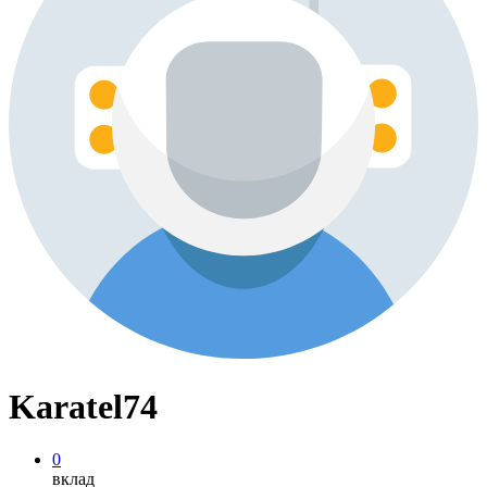
Karatel74
0
вклад