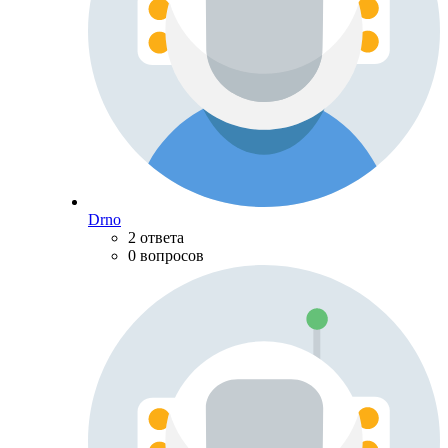
Drno
2 ответа
0 вопросов