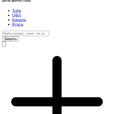
другие проекты хабра
Хабр
Q&A
Карьера
Курсы
Закрыть