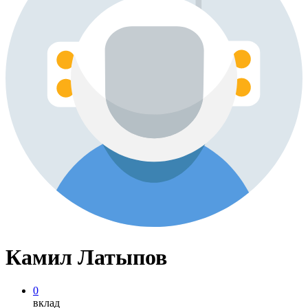
Камил Латыпов
0
вклад