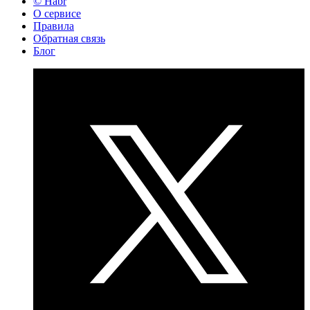
© Habr
О сервисе
Правила
Обратная связь
Блог