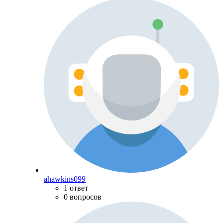
ahawkins099
1 ответ
0 вопросов