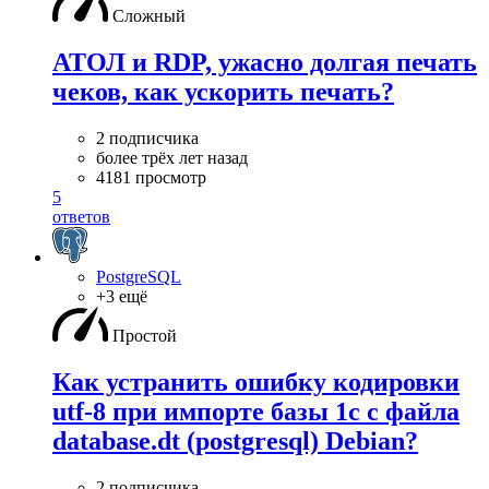
Сложный
АТОЛ и RDP, ужасно долгая печать
чеков, как ускорить печать?
2 подписчика
более трёх лет назад
4181 просмотр
5
ответов
PostgreSQL
+3 ещё
Простой
Как устранить ошибку кодировки
utf-8 при импорте базы 1с с файла
database.dt (postgresql) Debian?
2 подписчика