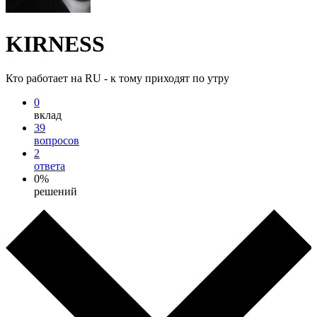
KIRNESS
Кто работает на RU - к тому приходят по утру
0
вклад
39
вопросов
2
ответа
0%
решений