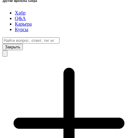
другие проекты хабра
Хабр
Q&A
Карьера
Курсы
Закрыть