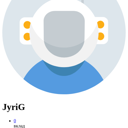
JyriG
0
вклад