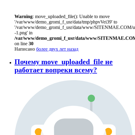
Warning
: move_uploaded_file(): Unable to move
'/var/www/demo_gromi_f_usr/data/tmp/phpvVei39' to
'/var/www/demo_gromi_f_usr/data/www/SITENMAE.COM/up
-1.png' in
/var/www/demo_gromi_f_usr/data/www/SITENMAE.COM
on line
30
Написано
более двух лет назад
Почему move_uploaded_file не
работает вопреки всему?