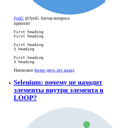
JyriG
@JyriG
Автор вопроса
принтит
First heading

First heading

First heading

2 heading

First heading

3 heading
Написано
более двух лет назад
Selenium: почему не находит
элементы внутри элемента в
LOOP?