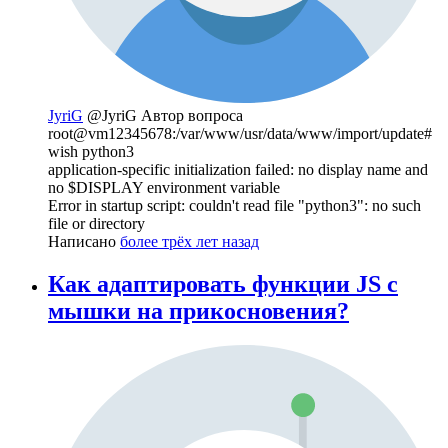
JyriG
@JyriG
Автор вопроса
root@vm12345678:/var/www/usr/data/www/import/update#
wish python3
application-specific initialization failed: no display name and
no $DISPLAY environment variable
Error in startup script: couldn't read file "python3": no such
file or directory
Написано
более трёх лет назад
Как адаптировать функции JS с
мышки на прикосновения?