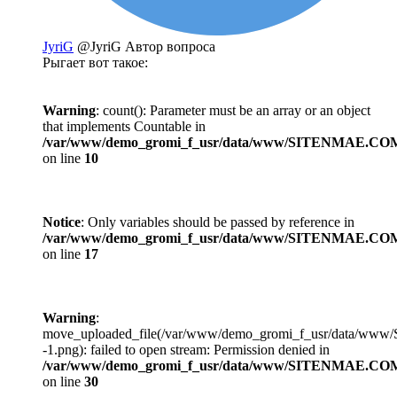
JyriG
@JyriG
Автор вопроса
Рыгает вот такое:
Warning
: count(): Parameter must be an array or an object
that implements Countable in
/var/www/demo_gromi_f_usr/data/www/SITENMAE.COM
on line
10
Notice
: Only variables should be passed by reference in
/var/www/demo_gromi_f_usr/data/www/SITENMAE.COM
on line
17
Warning
:
move_uploaded_file(/var/www/demo_gromi_f_usr/data/ww
-1.png): failed to open stream: Permission denied in
/var/www/demo_gromi_f_usr/data/www/SITENMAE.COM
on line
30