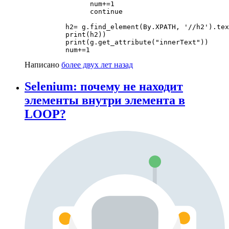
                num+=1

                continue

          h2= g.find_element(By.XPATH, '//h2').tex
          print(h2))

          print(g.get_attribute("innerText"))

          num+=1
Написано
более двух лет назад
Selenium: почему не находит
элементы внутри элемента в
LOOP?