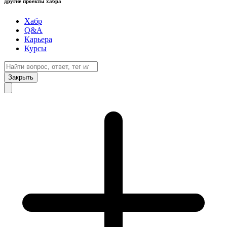
другие проекты хабра
Хабр
Q&A
Карьера
Курсы
Закрыть