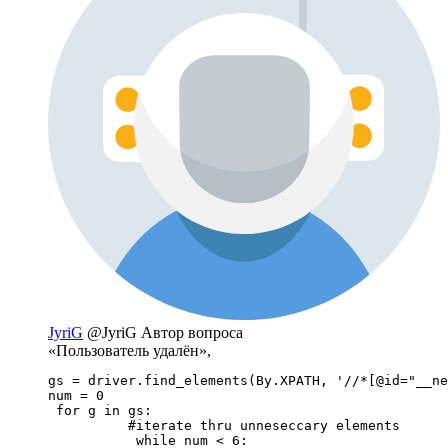
JyriG
@JyriG
Автор вопроса
«Пользователь удалён»,
gs = driver.find_elements(By.XPATH, '//*[@id="__ne
num = 0

 for g in gs:

          #iterate thru unneseccary elements

           while num < 6:
