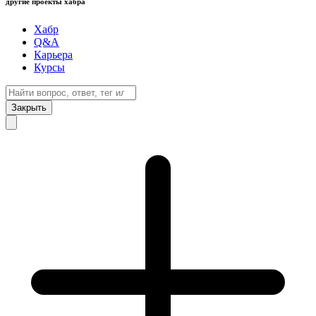
другие проекты хабра
Хабр
Q&A
Карьера
Курсы
Закрыть