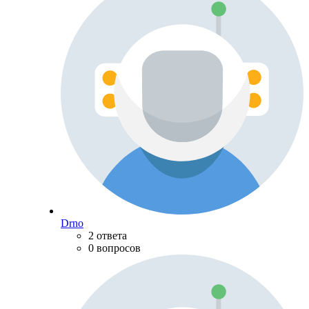
Drno
2 ответа
0 вопросов