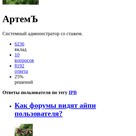
АртемЪ
Системный администратор со стажем.
6236
вклад
10
вопросов
8192
ответа
25%
решений
Ответы пользователя по тегу
IPB
Как форумы видят айпи
пользователя?