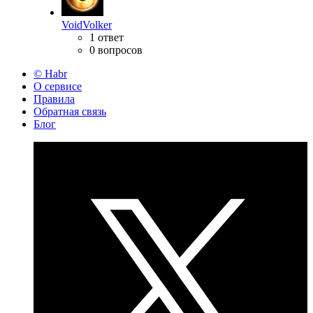
VoidVolker
1 ответ
0 вопросов
© Habr
О сервисе
Правила
Обратная связь
Блог