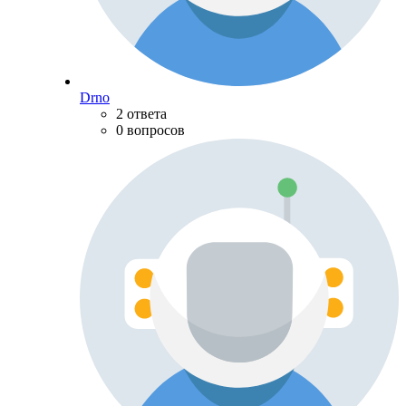
Drno
2 ответа
0 вопросов