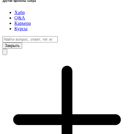
другие проекты хабра
Хабр
Q&A
Карьера
Курсы
Закрыть