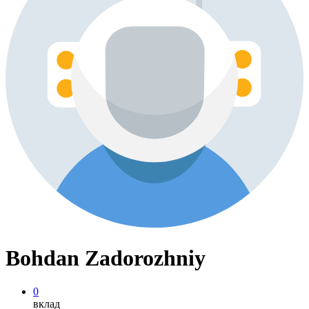
Bohdan Zadorozhniy
0
вклад