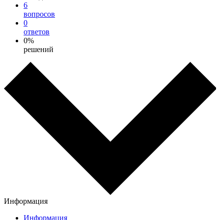
6
вопросов
0
ответов
0%
решений
Информация
Информация