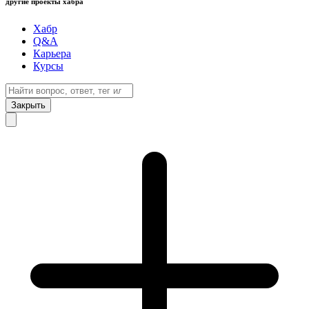
другие проекты хабра
Хабр
Q&A
Карьера
Курсы
Закрыть