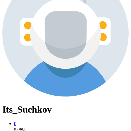
Its_Suchkov
0
вклад