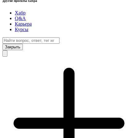
другие проекты хабра
Хабр
Q&A
Карьера
Курсы
Закрыть