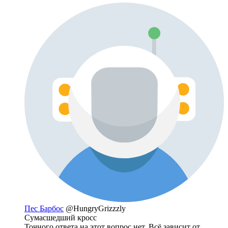
Пес Барбос
@HungryGrizzzly
Сумасшедший кросс
Точного ответа на этот вопрос нет. Всё зависит от