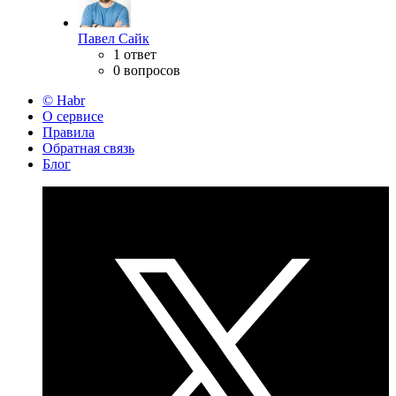
Павел Сайк
1 ответ
0 вопросов
© Habr
О сервисе
Правила
Обратная связь
Блог