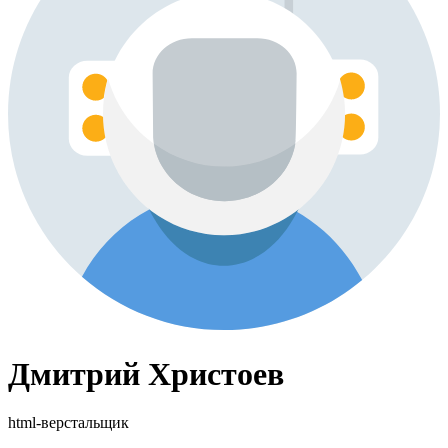
Дмитрий Христоев
html-верстальщик