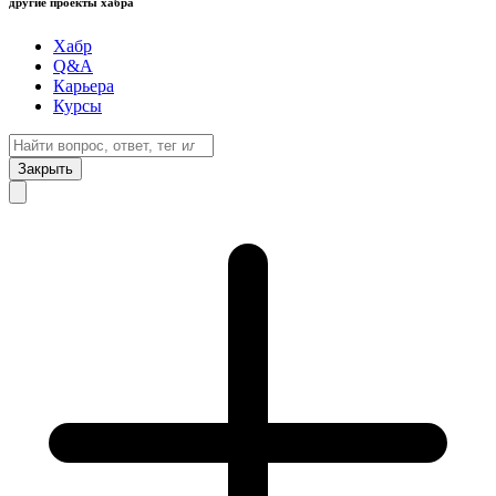
другие проекты хабра
Хабр
Q&A
Карьера
Курсы
Закрыть