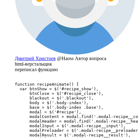
Дмитрий Христоев
@Haoss
Автор вопроса
html-верстальщик
переписал функцию
function recipeAnimate() {

  var btnShow = $('#recipe_show'),

      btnClose = $('#recipe_close'),

      blackout = $('.blackout'),

      body = $('.body-index'),

      base = $('.body-index .base'),

      modal = $('#recipe'),

      modalContent = modal.find('.modal-recipe__co
      modalHeader = modal.find('.modal-recipe__hea
      modalInput = $('.modal-recipe__input'),

      modalPreloader = $('.modal-recipe__preloader
      modalResult = $('.modal-recipe__result'),
