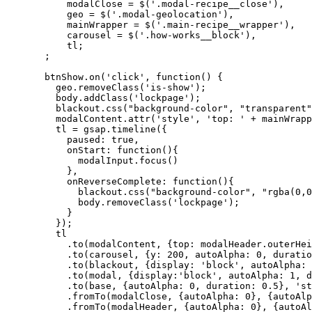
      modalClose = $('.modal-recipe__close'),

      geo = $('.modal-geolocation'),

      mainWrapper = $('.main-recipe__wrapper'),

      carousel = $('.how-works__block'),

      tl;

  ;

  btnShow.on('click', function() {

    geo.removeClass('is-show');

    body.addClass('lockpage');

    blackout.css("background-color", "transparent"
    modalContent.attr('style', 'top: ' + mainWrapp
    tl = gsap.timeline({

      paused: true,

      onStart: function(){

        modalInput.focus()

      },

      onReverseComplete: function(){

        blackout.css("background-color", "rgba(0,0
        body.removeClass('lockpage');

      }

    });

    tl

      .to(modalContent, {top: modalHeader.outerHei
      .to(carousel, {y: 200, autoAlpha: 0, duratio
      .to(blackout, {display: 'block', autoAlpha: 
      .to(modal, {display:'block', autoAlpha: 1, d
      .to(base, {autoAlpha: 0, duration: 0.5}, 'st
      .fromTo(modalClose, {autoAlpha: 0}, {autoAlp
      .fromTo(modalHeader, {autoAlpha: 0}, {autoAl