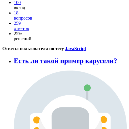
100
вклад
18
вопросов
259
ответов
25%
решений
Ответы пользователя по тегу
JavaScript
Есть ли такой пример карусели?