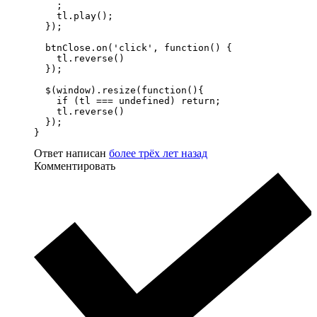
    ;

    tl.play();

  });

  btnClose.on('click', function() {

    tl.reverse()

  });

  $(window).resize(function(){

    if (tl === undefined) return;

    tl.reverse()

  });

}
Ответ написан
более трёх лет назад
Комментировать