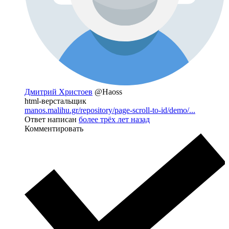
Дмитрий Христоев
@Haoss
html-верстальщик
manos.malihu.gr/repository/page-scroll-to-id/demo/...
Ответ написан
более трёх лет назад
Комментировать