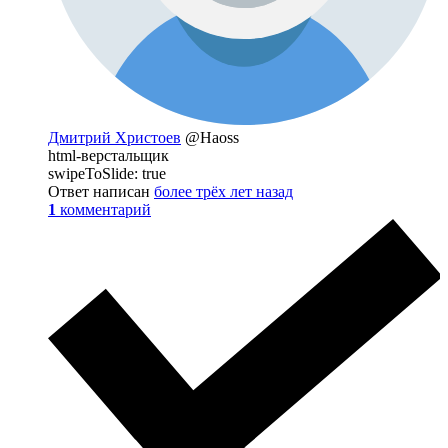
Дмитрий Христоев
@Haoss
html-верстальщик
swipeToSlide: true
Ответ написан
более трёх лет назад
1
комментарий