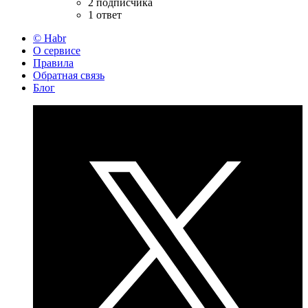
2 подписчика
1 ответ
© Habr
О сервисе
Правила
Обратная связь
Блог