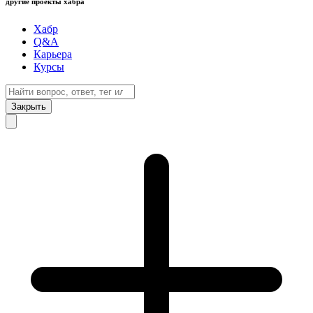
другие проекты хабра
Хабр
Q&A
Карьера
Курсы
Закрыть