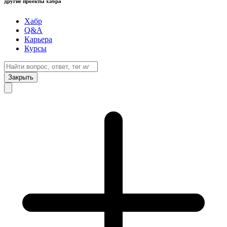
другие проекты хабра
Хабр
Q&A
Карьера
Курсы
Закрыть