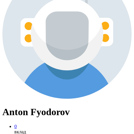
Anton Fyodorov
0
вклад