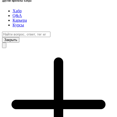
другие проекты хабра
Хабр
Q&A
Карьера
Курсы
Закрыть