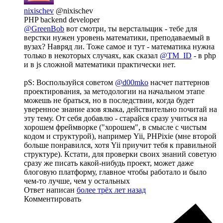
nixischev
@nixischev
PHP backend developer
@GreenBob
вот смотри, ты верстальщик - тебе для
верстки нужен уровень математики, преподаваемый в
вузах? Навряд ли. Тоже самое и тут - математика нужна
только в некоторых случаях, как сказал
@TM_ID
- в php
и в js сложной математики практически нет.
pS: Воспользуйся советом
@d00mko
насчет паттернов
проектирования, за методологии на начальном этапе
можешь не браться, но в последствии, когда будет
уверенное знание азов языка, действительно почитай на
эту тему. От себя добавлю - старайся сразу учиться на
хорошем фреймворке ("хорошем", в смысле с чистым
кодом и структурой), например Yii, PHPixie (мне второй
больше понравился, хотя Yii приучит тебя к правильной
структуре). Кстати, для проверки своих знаний советую
сразу же писать какой-нибудь проект, может даже
блоговую платформу, главное чтобы работало и было
чем-то лучше, чем у остальных
Ответ написан
более трёх лет назад
Комментировать