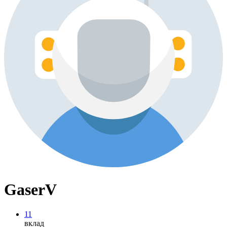
GaserV
11
вклад