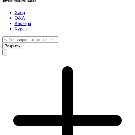
другие проекты хабра
Хабр
Q&A
Карьера
Курсы
Закрыть