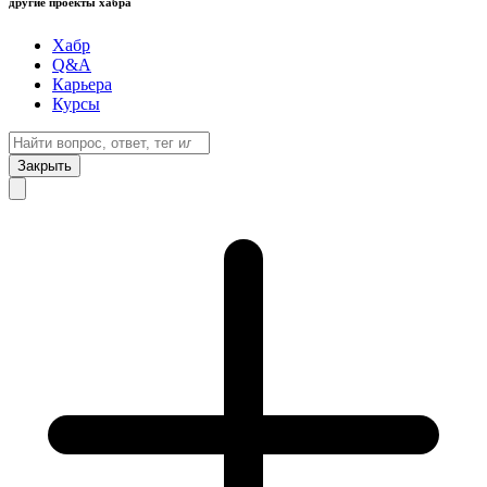
другие проекты хабра
Хабр
Q&A
Карьера
Курсы
Закрыть