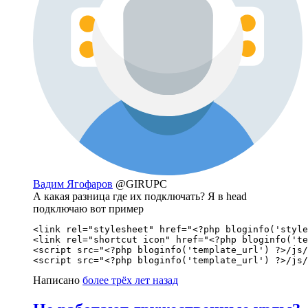
Вадим Ягофаров
@GIRUPC
А какая разница где их подключать? Я в head
подключаю вот пример
<link rel="stylesheet" href="<?php bloginfo('style
<link rel="shortcut icon" href="<?php bloginfo('te
<script src="<?php bloginfo('template_url') ?>/js/
<script src="<?php bloginfo('template_url') ?>/js/
Написано
более трёх лет назад