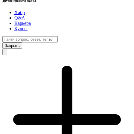
другие проекты хабра
Хабр
Q&A
Карьера
Курсы
Закрыть