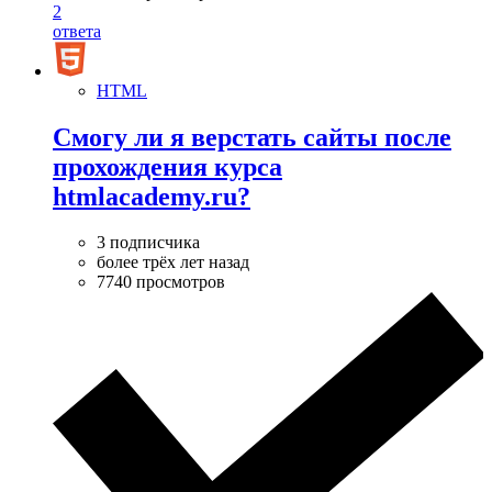
2
ответа
HTML
Смогу ли я верстать сайты после
прохождения курса
htmlacademy.ru?
3 подписчика
более трёх лет назад
7740 просмотров