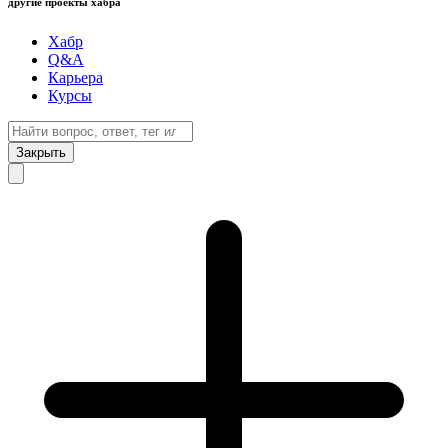
другие проекты хабра
Хабр
Q&A
Карьера
Курсы
Закрыть