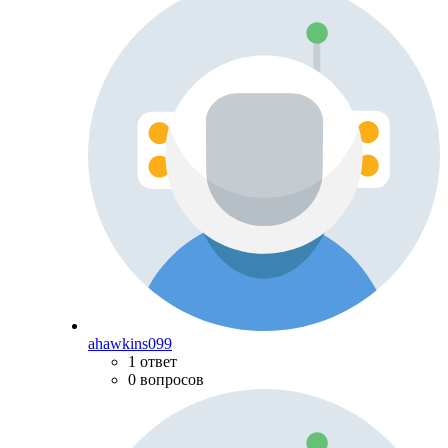
ahawkins099
1 ответ
0 вопросов