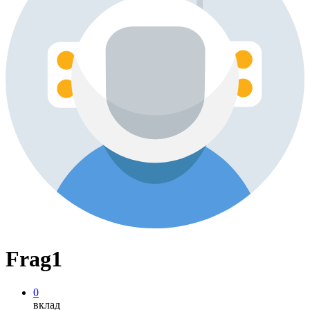
Frag1
0
вклад