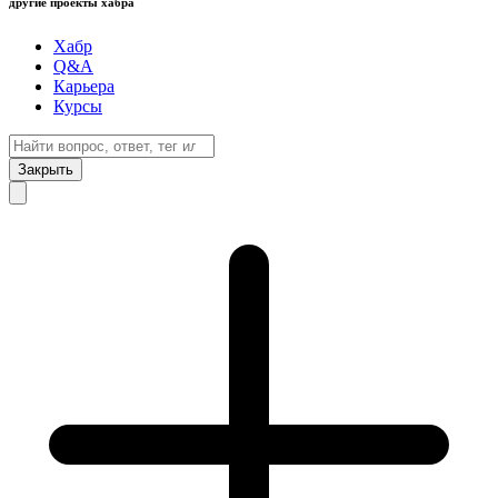
другие проекты хабра
Хабр
Q&A
Карьера
Курсы
Закрыть