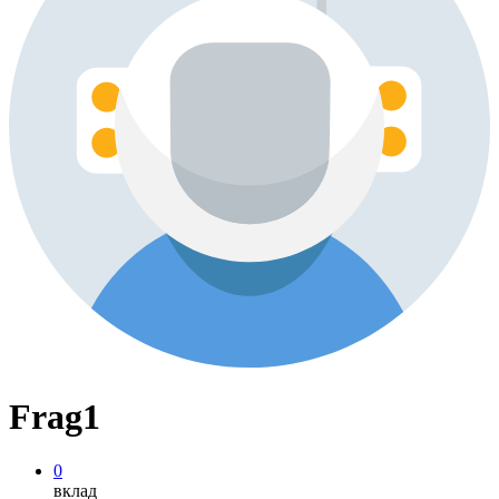
Frag1
0
вклад