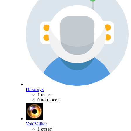
Илья лук
1 ответ
0 вопросов
VoidVolker
1 ответ