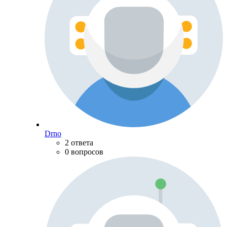
Drno
2 ответа
0 вопросов