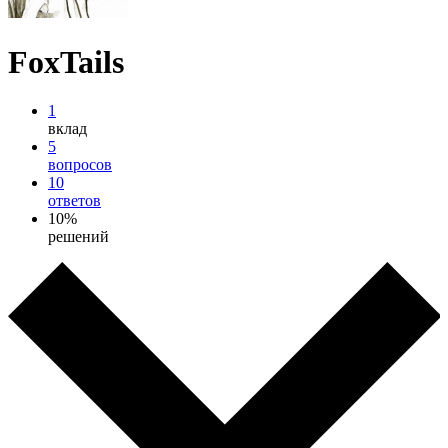
FoxTails
1
вклад
5
вопросов
10
ответов
10%
решений