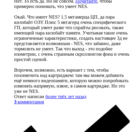
Нет. То есть да. Но не совсем.
Почитайте
, чтобы
примерно понимать, что умеет NES.
Окай. Что имеет NES? 1.5 мегамерца ЦП, да пара
килобайт ОЗУ. Плюс 5 мегагерц очень специфического
ГП, который умеет разве что спрайты рисовать, также
имеющий пара килобайт памяти. Учитывая такие очень
ограниченные характеристики, создать настоящее 3д не
представляется возможным - NES, что забавно, даже
тормозить не умеет. Так что выход - это подобие
изометрии, с очень странным скроллингом фона и очень
простой сценой.
Впрочем, возможно, есть вариант с тем, чтобы
похимичить над картриджем: там мы можем добавить
ещё немного видеопамяти, которую можно попробовать
изменять напрямую, извне, в самом картридже. Но это
уже не NES.
Ответ написан
более трёх лет назад
3
комментария