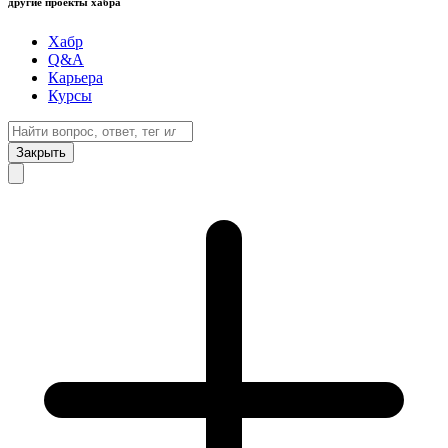
другие проекты хабра
Хабр
Q&A
Карьера
Курсы
Закрыть