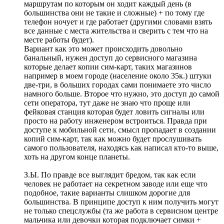
маршрутам по которым он ходит каждый день (в
большинства они не такие и сложные) + по тому где
телефон ночует и где работает (другими словами взять
все данные с места жительства и сверить с тем что на
месте работы будет).
Вариант как это может происходить довольно
банальный, нужен доступ до сервисного магазина
которые делает копии сим-карт, таких магазинов
например в моем городе (население около 35к.) штуки
две-три, в больших городах сами понимаете это число
намного больше. Второе что нужно, это доступ до самой
сети оператора, тут даже не знаю что проще или
фейковая станция которая будет ловить сигналы или
просто на работу инженером встроиться. Правда при
доступе к мобильной сети, смысл пропадает в создании
копий сим-карт, так как можно будет прослушивать
самого пользователя, находясь как написал кто-то выше,
хоть на другом конце планеты.
З.Ы. По правде все выглядит бредом, так как если
человек не работает на секретном заводе или еще что
подобное, такие варианты слишком дорогие для
большинства. В принципе доступ к ним получить могут
не только спецслужбы (та же работа в сервисном центре
мальчика или девочки которая подключает симки +