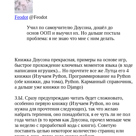
Feodot
@Feodot
Учил по самоучителю Доусона, дошёл до
основ ООП и выучил их. Но дальше постала
проблема: я не знаю что мне с ним делать.
Книжка Доусона прекрасная, примеры на основе игр,
быстрое прохождение ключевых моментов языка (в ходе
написания игрушек)... Но прочтите все же Лутца его 4
книжки (Изучаем Python, Программирование на Python
(обе книжки, два тома), Python. Карманный справочник,
а дальше уже книжки по Django)
З.Ы. Сразу предупреждаю читать будет сложновато,
особенно первую книжку (Изучаем Python, но она
нужна для прочтения следующих), так что желаю
набрать терпения, оно понадобится, я ее чуть ли не пол
года читал (в то время как Доусона, прочел меньше чем
за неделю с проработкой кода с книги). Советую
поставить целью некоторое количество страниц или