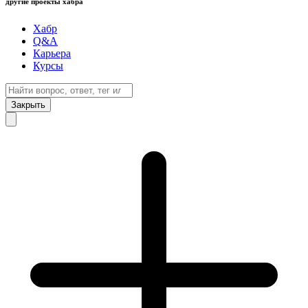
другие проекты хабра
Хабр
Q&A
Карьера
Курсы
Закрыть