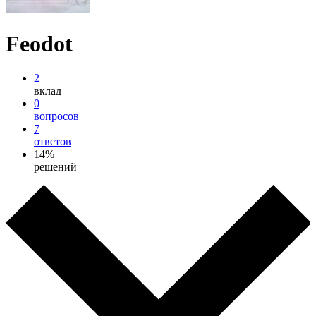
Feodot
2
вклад
0
вопросов
7
ответов
14%
решений