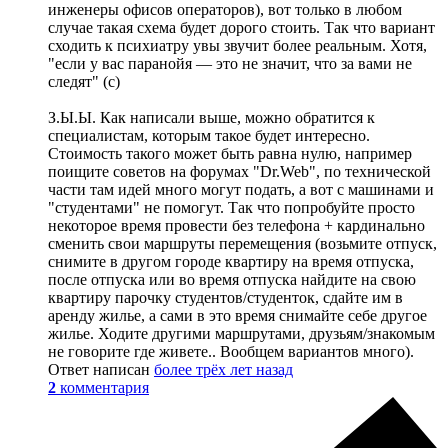
инженеры офисов операторов), вот только в любом
случае такая схема будет дорого стоить. Так что вариант
сходить к психиатру увы звучит более реальным. Хотя,
"если у вас паранойя — это не значит, что за вами не
следят" (с)
З.Ы.Ы. Как написали выше, можно обратится к
специалистам, которым такое будет интересно.
Стоимость такого может быть равна нулю, например
поищите советов на форумах "Dr.Web", по технической
части там идей много могут подать, а вот с машинами и
"студентами" не помогут. Так что попробуйте просто
некоторое время провести без телефона + кардинально
сменить свои маршруты перемещения (возьмите отпуск,
снимите в другом городе квартиру на время отпуска,
после отпуска или во время отпуска найдите на свою
квартиру парочку студентов/студенток, сдайте им в
аренду жилье, а сами в это время снимайте себе другое
жилье. Ходите другими маршрутами, друзьям/знакомым
не говорите где живете.. Вообщем вариантов много).
Ответ написан
более трёх лет назад
2
комментария