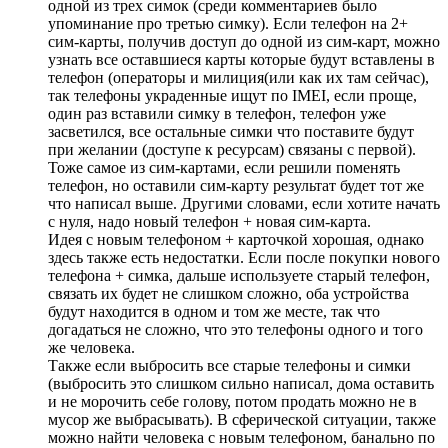
одной из трех симок (среди комментариев было
упоминание про третью симку). Если телефон на 2+
сим-карты, получив доступ до одной из сим-карт, можно
узнать все оставшиеся карты которые будут вставлены в
телефон (операторы и милиция(или как их там сейчас),
так телефоны украденные ищут по IMEI, если проще,
один раз вставили симку в телефон, телефон уже
засветился, все остальные симки что поставите будут
при желании (доступе к ресурсам) связаны с первой).
Тоже самое из сим-картами, если решили поменять
телефон, но оставили сим-карту результат будет тот же
что написал выше. Другими словами, если хотите начать
с нуля, надо новый телефон + новая сим-карта.
Идея с новым телефоном + карточкой хорошая, однако
здесь также есть недостатки. Если после покупки нового
телефона + симка, дальше используете старый телефон,
связать их будет не слишком сложно, оба устройства
будут находится в одном и том же месте, так что
догадаться не сложно, что это телефоны одного и того
же человека.
Также если выбросить все старые телефоны и симки
(выбросить это слишком сильно написал, дома оставить
и не морочить себе голову, потом продать можно не в
мусор же выбрасывать). В сферической ситуации, также
можно найти человека с новым телефоном, банально по