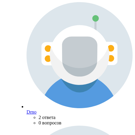
Drno
2 ответа
0 вопросов