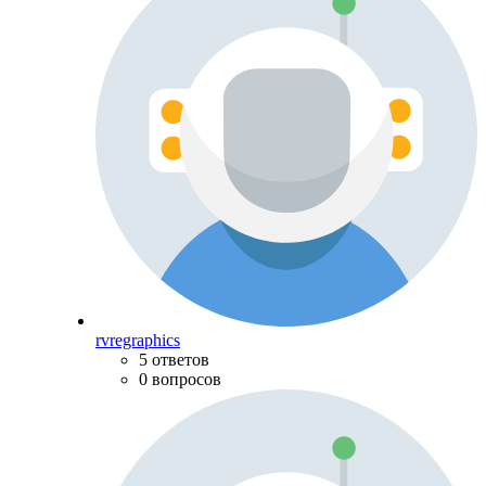
rvregraphics
5 ответов
0 вопросов