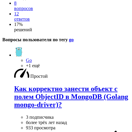
8
вопросов
12
ответов
17%
решений
Вопросы пользователя по тегу
go
Go
+1 ещё
Простой
Как корректно занести объект с
полем ObjectID в MongoDB (Golang
mongo-driver)?
3 подписчика
более трёх лет назад
933 просмотра