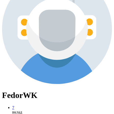
FedorWK
7
вклад