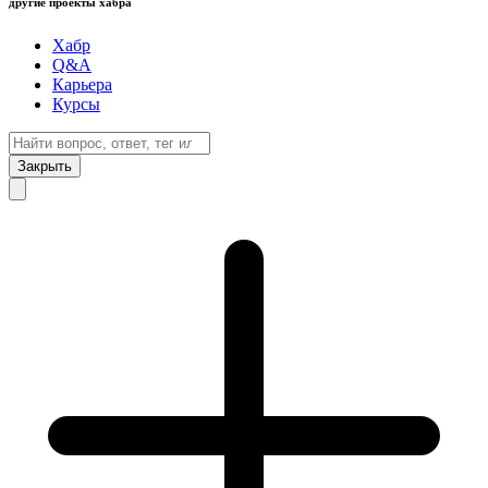
другие проекты хабра
Хабр
Q&A
Карьера
Курсы
Закрыть