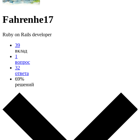
Fahrenhe17
Ruby on Rails developer
39
вклад
1
вопрос
32
ответа
69%
решений