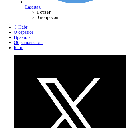
Lasertag
1 ответ
0 вопросов
© Habr
О сервисе
Правила
Обратная связь
Блог