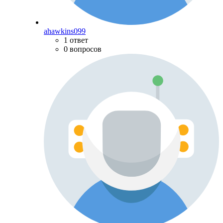
ahawkins099
1 ответ
0 вопросов