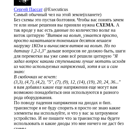
Сергей Пассат
@Executicus
Самый обычный чел на этой земле(планете)
Без схемы это пустая болтовня. Чтобы вас понять зачем
те или иные решения вы приняли нужна
СХЕМА
. А
так вроде у вас есть данные по количество вольт на
виток цитирую
"Витков на вольт, узнается просто,
просто наматываем тоненьким десяток вешаем
нагрузку 1КОм и вычисляем витков на вольт. Но по
даташу 1,2-1,3"
дальше вопросов не должно быть, шаги
для перемотки вы уже сами всё решили цитирую
"Я
задал вопрос какими ступеньками лучше мотать исходя
из часто используемых напряжений, хотя я их и сам
знаю:
В скобочках не всчет:
(3,3), (4,7), (4,2), "5", (7), (9), 12, (14), (19), 20, 24, 36..."
я вам добавил какие еще напряжения еще могут вам
возможно понадобиться они используются в разного
рода оборудования.
По поводу падения напряжения на диодах и бип.
транзисторе я не буду спорить я просто не знаю какие
элементы вы используйте, и что у вас за хитроумное
устройство. И не пишите что за транзистор вы будете
использовать и какие диоды это мне ничего не даст без
схемы.