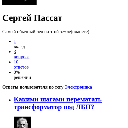
Сергей Пассат
Самый обычный чел на этой земле(планете)
1
вклад
3
вопроса
10
ответов
0%
решений
Ответы пользователя по тегу
Электроника
Какими шагами перематать
трансформатор под ЛБП?