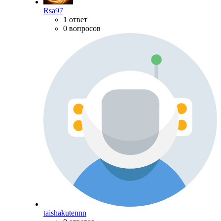
Rsa97
1 ответ
0 вопросов
taishakutennn