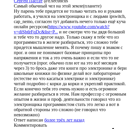
Сергей Пассат
@Executicus
Самый обычный чел на этой земле(планете)
Ну парень тебе придется не только читать но и руками
работать, я учился на электронщика и с людьми ipswitch,
cap_nemo, согласен тут добавить нечего только ещё куча
онлайн ресурсов(
https://www.youtube.com/watch?
v=diSbtlrFqDc&list=P...
и не смотри что ты дядя большой
и тебе что то другое надо. Только скажу я тебе что из
программиста в железе разбираться, это сложно тебе
придется мышление менять. Я почему пишу я знаком с
прог. и они не понимают базовые принципы про
напряжения и ток а это очень важно и если что то не
получается (прог. обычно пли ют на это всё месяцев
через 3) то брось даже эти книги про электронике и бери
школьные книжки по физике делай все лабораторные
(естестве но что касаться электрике и электронике)
читай подробно с корки да корки и укрепляй практикой.
Если конечно тебя это очень нужно и есть огромное
желание разбираться в этом. Нам профессор с огромным
опытом в жизни и проф. деятельности говорил что из
электронщика программистом стать это легко а вот в
обратной стороны это сложно (не говорил что
невозможно)
Ответ написан
более трёх лет назад
Комментировать