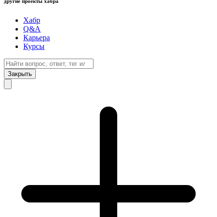
другие проекты хабра
Хабр
Q&A
Карьера
Курсы
Закрыть