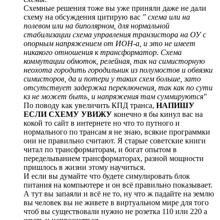
Схемные решения тоже вы уже приняли даже не дали
схему на обсуждения цитирую вас
" схема или на
полевом или на биполярном, для нормальной
стабилизации схема управления транзистора на ОУ с
опорным напряжением от ИОН-а, и это не имеет
никакого отношения к трансформатор. Схема
коммутации обмоток, релейная, так на симисторную
неохота городить городильник из полумостов и обвязки
симисторов, да и потери у таких схем больше, зато
отсутствует задержка переключения, так как по сути
кз не может быть, и напряжения там суммируются"
По поводу как увеличить КПД транса,
НАПИШУ
ЕСЛИ СХЕМУ УВИЖУ
конечно я бы кинул вас на
кокой то сайт в интернете но что то путного и
нормального по трансам я не знаю, всякие программки
они не правильно считают. Я старые советские книги
читал по трансформаторам, и богат опытом в
переделыванием трансформаторах, разной мощности
пришлось в жизни этому научиться.
И если вы думайте что будете симулировать блок
питания на компьютере и он всё правильно показывает.
А тут вы запаяли и всё не то, ну что ж падайте на землю
вы человек вы не живете в виртуальном мире для того
чтоб вы существовали нужно не розетка 110 или 220 а