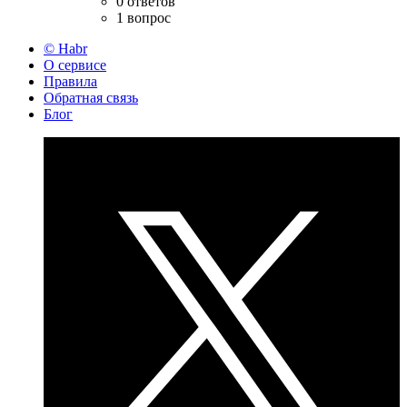
0 ответов
1 вопрос
© Habr
О сервисе
Правила
Обратная связь
Блог