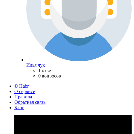
Илья лук
1 ответ
0 вопросов
© Habr
О сервисе
Правила
Обратная связь
Блог