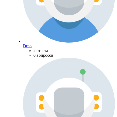
Drno
2 ответа
0 вопросов