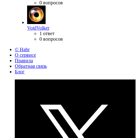
0 вопросов
VoidVolker
1 ответ
0 вопросов
© Habr
О сервисе
Правила
Обратная связь
Блог