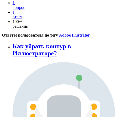
1
вопрос
1
ответ
100%
решений
Ответы пользователя по тегу
Adobe Illustrator
Как убрать контур в
Иллюстраторе?