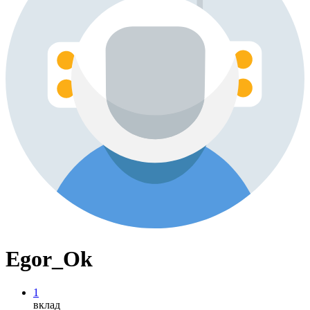
Egor_Ok
1
вклад