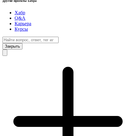
другие проекты хабра
Хабр
Q&A
Карьера
Курсы
Закрыть