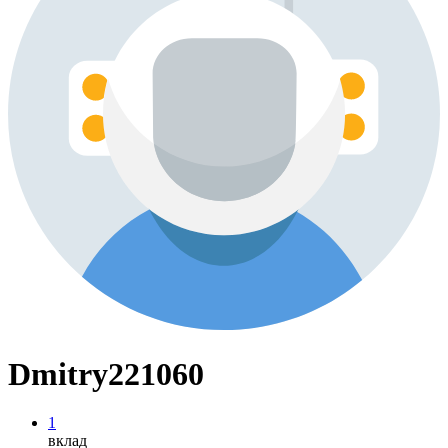
Dmitry221060
1
вклад