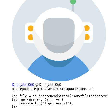
Dmitry221060
@Dmitry221060
Проверьте ещё раз. У меня этот вариант работает.
var file = fs.createReadStream("somefilethatnotexi
file.on("error", (err) => {

    console.log('I got error!');

});