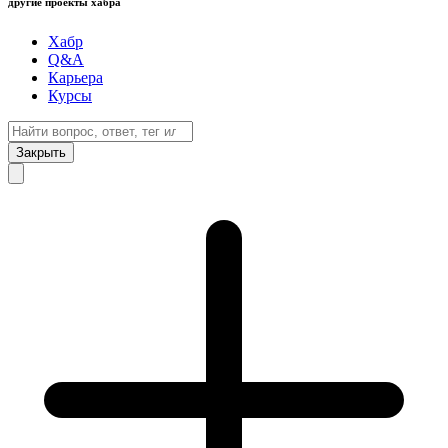
другие проекты хабра
Хабр
Q&A
Карьера
Курсы
Закрыть