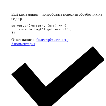
Ещё как вариант - попробовать повесить обработчик на
сервер
server.on("error", (err) => {

    console.log('I got error!');

});
Ответ написан
более трёх лет назад
2
комментария