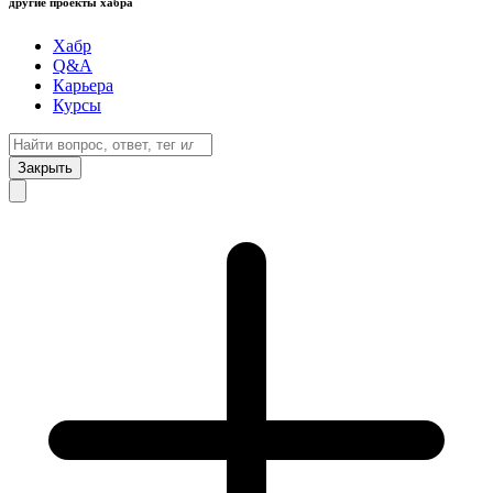
другие проекты хабра
Хабр
Q&A
Карьера
Курсы
Закрыть