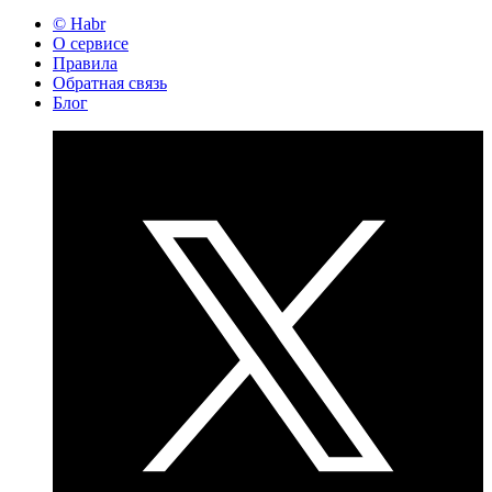
© Habr
О сервисе
Правила
Обратная связь
Блог