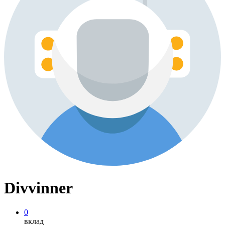
Divvinner
0
вклад