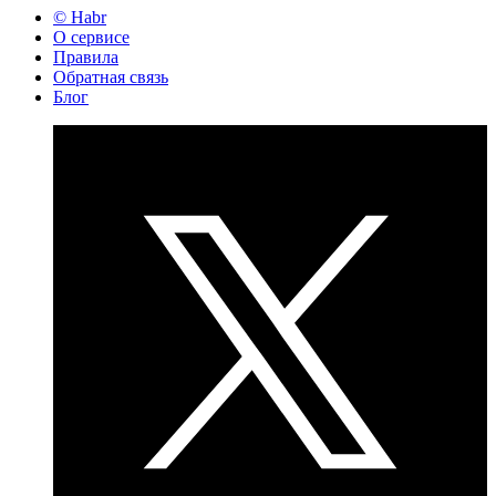
© Habr
О сервисе
Правила
Обратная связь
Блог