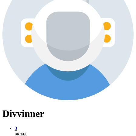
Divvinner
0
вклад