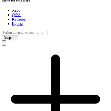
другие проекты хабра
Хабр
Q&A
Карьера
Курсы
Закрыть