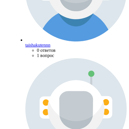
taishakutennn
0 ответов
1 вопрос