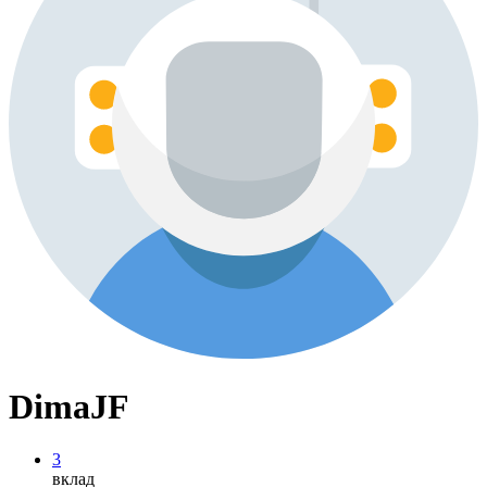
DimaJF
3
вклад