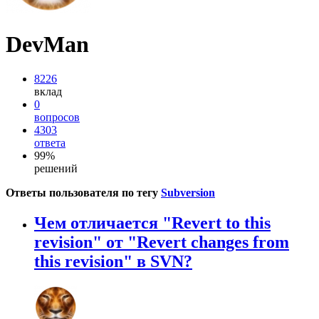
DevMan
8226
вклад
0
вопросов
4303
ответа
99%
решений
Ответы пользователя по тегу
Subversion
Чем отличается "Revert to this
revision" от "Revert changes from
this revision" в SVN?