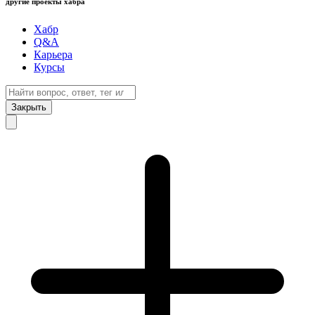
другие проекты хабра
Хабр
Q&A
Карьера
Курсы
Закрыть