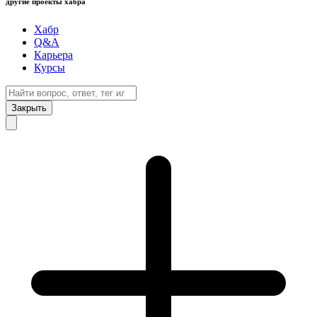
другие проекты хабра
Хабр
Q&A
Карьера
Курсы
Закрыть