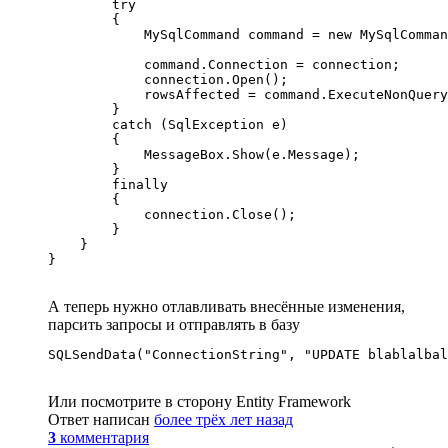
        try

        {

            MySqlCommand command = new MySqlComman
            command.Connection = connection;

            connection.Open();

            rowsAffected = command.ExecuteNonQuery
        }

        catch (SqlException e)

        {

            MessageBox.Show(e.Message);

        }

        finally

        {

            connection.Close();

        }

    }

}
А теперь нужно отлавливать внесённые изменения,
парсить запросы и отправлять в базу
SQLSendData("ConnectionString", "UPDATE blablalbal
Или посмотрите в сторону Entity Framework
Ответ написан
более трёх лет назад
3
комментария