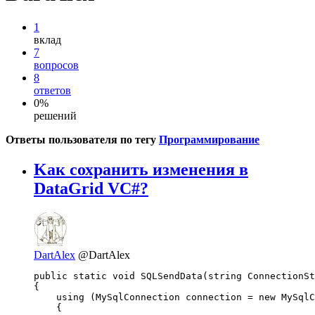
1
вклад
7
вопросов
8
ответов
0%
решений
Ответы пользователя по тегу
Программирование
Kак сохранить изменения в
DataGrid VC#?
DartAlex
@DartAlex
public static void SQLSendData(string ConnectionSt
{

    using (MySqlConnection connection = new MySqlC
    {
