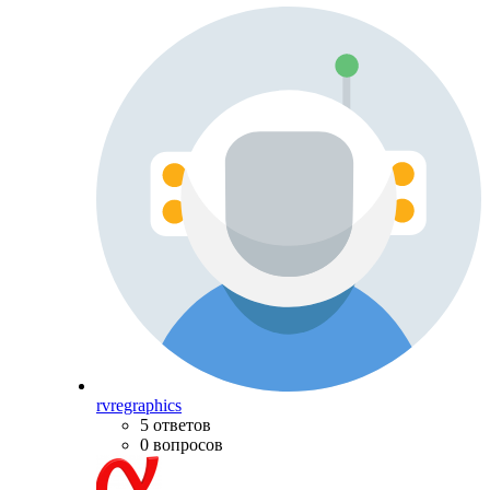
rvregraphics
5 ответов
0 вопросов