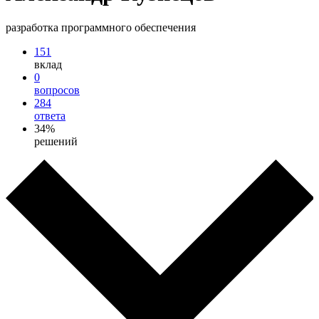
разработка программного обеспечения
151
вклад
0
вопросов
284
ответа
34%
решений