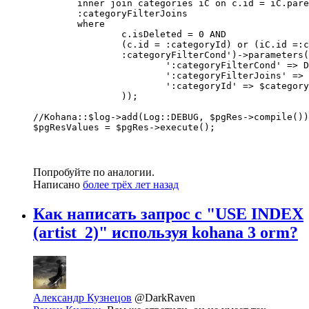
	inner join categories iC on c.id = iC.parentId

	:categoryFilterJoins

	where

		c.isDeleted = 0 AND

		(c.id = :categoryId) or (iC.id =:categoryId) or (:categoryId = -1)

		:categoryFilterCond')->parameters(array(

			':categoryFilterCond' => DB::expr(isset($categoryFilter, $categoryFilter['cond']) ? $categoryFilter['cond'] : null),

			':categoryFilterJoins' => DB::expr(isset($categoryFilter, $categoryFilter['joins']) ? $categoryFilter['joins'] : null),

			':categoryId' => $categoryId,

		));

//Kohana::$log->add(Log::DEBUG, $pgRes->compile())
$pgResValues = $pgRes->execute();
Попробуйте по аналогии.
Написано
более трёх лет назад
Как написать запрос с "USE INDEX
(artist_2)" используя kohana 3 orm?
Александр Кузнецов
@DarkRaven