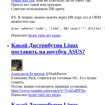
Роман Кистин
, Вам же ответили, он не умеет так.
Просто нет такой конструкции.
Советую использовать DB::query.
P.S. В теории, можно залезть через DB::expr, его в ORM
можно вот так:
$res->where('code', 'like', DB::expr('"'.$filter.'
Написано
более трёх лет назад
Какой Дистрибутив Linux
поставить на ноутбук ASUS?
Александр Кузнецов
@DarkRaven
Extensions Pack, ставится на гостевые ОС. Его лучше
ставить.
Потом, можно посмотреть примеры установки:
https://www.youtube.com/watch?v=TydZgIPP7bs
Написано
более трёх лет назад
Какой Дистрибутив Linux