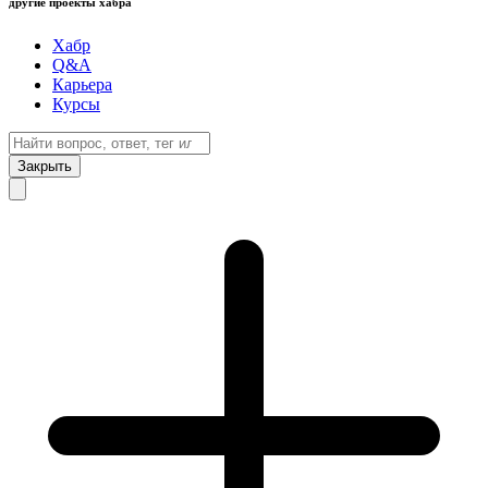
другие проекты хабра
Хабр
Q&A
Карьера
Курсы
Закрыть