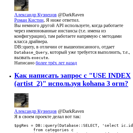
Александр Кузнецов
@DarkRaven
Роман Кистин
, Я ниже ответил.
Вы немного другой API используете, когда работаете
через именнованные инстансы (т.е. имена из
конфигурации), там работаете напрямую с методами
класса драйвера.
DB::query, в отличии от вышеописанного, отдает
, который уже требуется выполнить, т.е.,
Database_Query
вызвать
.
execute
Написано
более трёх лет назад
Как написать запрос с "USE INDEX
(artist_2)" используя kohana 3 orm?
Александр Кузнецов
@DarkRaven
Я в своем проекте делал вот так:
$pgRes = DB::query(Database::SELECT, 'select ic.id

	from categories c
