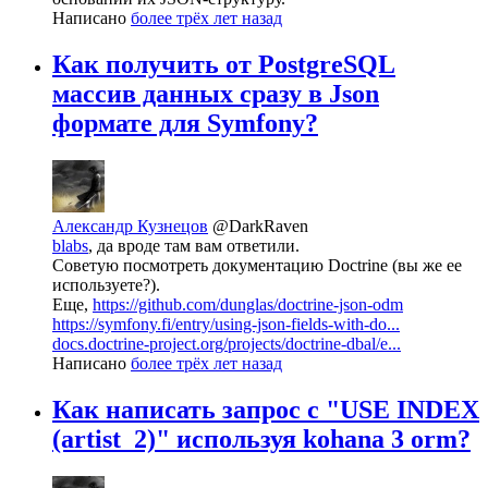
Написано
более трёх лет назад
Как получить от PostgreSQL
массив данных сразу в Json
формате для Symfony?
Александр Кузнецов
@DarkRaven
blabs
, да вроде там вам ответили.
Советую посмотреть документацию Doctrine (вы же ее
используете?).
Еще,
https://github.com/dunglas/doctrine-json-odm
https://symfony.fi/entry/using-json-fields-with-do...
docs.doctrine-project.org/projects/doctrine-dbal/e...
Написано
более трёх лет назад
Как написать запрос с "USE INDEX
(artist_2)" используя kohana 3 orm?