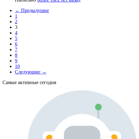
← Предыдущие
1
2
3
4
5
6
7
8
9
10
Следующие →
Самые активные сегодня