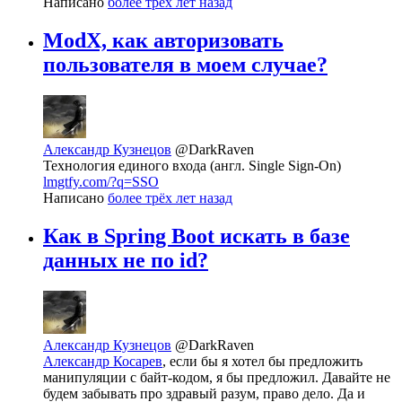
Написано
более трёх лет назад
ModX, как авторизовать
пользователя в моем случае?
Александр Кузнецов
@DarkRaven
Технология единого входа (англ. Single Sign-On)
lmgtfy.com/?q=SSO
Написано
более трёх лет назад
Как в Spring Boot искать в базе
данных не по id?
Александр Кузнецов
@DarkRaven
Александр Косарев
, если бы я хотел бы предложить
манипуляции с байт-кодом, я бы предложил. Давайте не
будем забывать про здравый разум, право дело. Да и