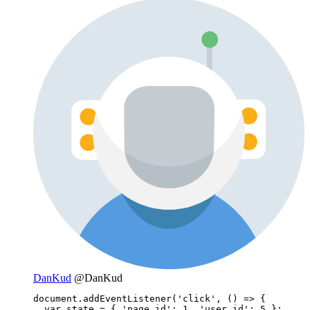
DanKud
@DanKud
document.addEventListener('click', () => {

  var state = { 'page_id': 1, 'user_id': 5 };
