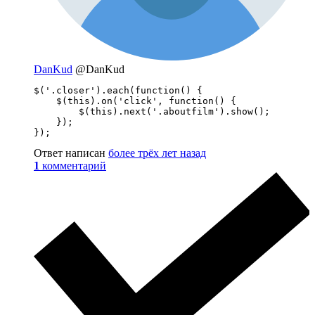
DanKud
@DanKud
$('.closer').each(function() {

    $(this).on('click', function() {

        $(this).next('.aboutfilm').show();

    });

});
Ответ написан
более трёх лет назад
1
комментарий