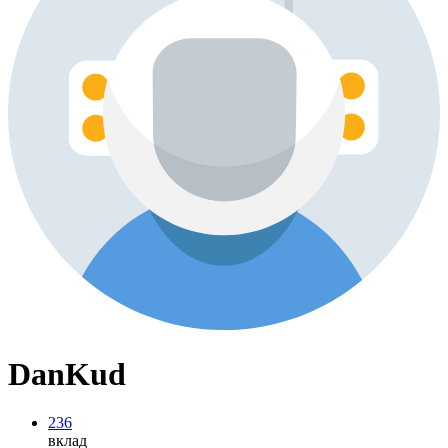
DanKud
236
вклад