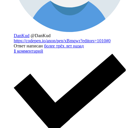
DanKud
@DanKud
https://codepen.io/anon/pen/xBmqwr?editors=1010#0
Ответ написан
более трёх лет назад
1
комментарий