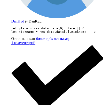
DanKud
@DanKud
let place = res.data.data[0].place || 0

let nickname = res.data.data[0].nickname || 0
Ответ написан
более трёх лет назад
1
комментарий