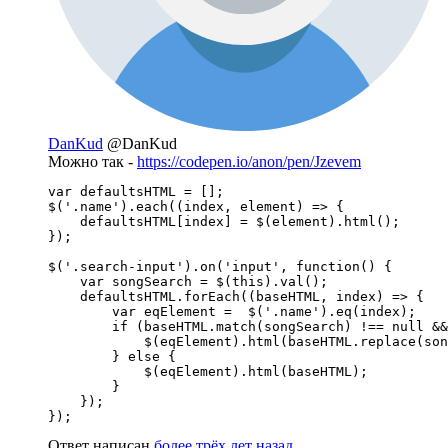
DanKud
@DanKud
Можно так -
https://codepen.io/anon/pen/Jzevem
var defaultsHTML = [];

$('.name').each((index, element) => {

    defaultsHTML[index] = $(element).html();

});

$('.search-input').on('input', function() {

    var songSearch = $(this).val();

    defaultsHTML.forEach((baseHTML, index) => {

        var eqElement =  $('.name').eq(index);

        if (baseHTML.match(songSearch) !== null &&
            $(eqElement).html(baseHTML.replace(son
        } else {

            $(eqElement).html(baseHTML);

        }

    });

});
Ответ написан
более трёх лет назад