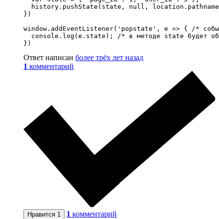
  history.pushState(state, null, location.pathname
})

window.addEventListener('popstate', e => { /* собы
  console.log(e.state); /* в методе state будет об
})
Ответ написан
более трёх лет назад
1
комментарий
1
комментарий
Нравится
1