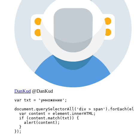
DanKud
@DanKud
var txt = 'умножение';

document.querySelectorAll('div > span').forEach(el
  var content = element.innerHTML;

  if (content.match(txt)) {

    alert(content);

  }

});