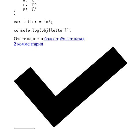
    в: 'В',

    г: 'Г',

    д: 'Д'

}

var letter = 'в';

console.log(obj[letter]);
Ответ написан
более трёх лет назад
2
комментария