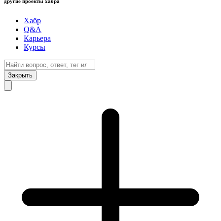
другие проекты хабра
Хабр
Q&A
Карьера
Курсы
Закрыть