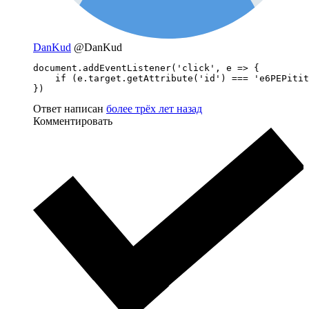
DanKud
@DanKud
document.addEventListener('click', e => {

    if (e.target.getAttribute('id') === 'e6PEPitit
})
Ответ написан
более трёх лет назад
Комментировать