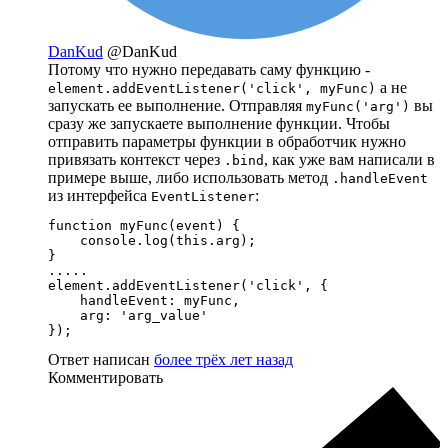
DanKud
@DanKud
Потому что нужно передавать саму функцию -
а не
element.addEventListener('click', myFunc)
запускать ее выполнение. Отправляя
вы
myFunc('arg')
сразу же запускаете выполнение функции. Чтобы
отправить параметры функции в обработчик нужно
привязать контекст через
, как уже вам написали в
.bind
примере выше, либо использовать метод
.handleEvent
из интерфейса
:
EventListener
function myFunc(event) {

    console.log(this.arg);

}

.....

element.addEventListener('click', {

    handleEvent: myFunc,

    arg: 'arg_value'

});
Ответ написан
более трёх лет назад
Комментировать