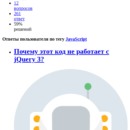
12
вопросов
261
ответ
59%
решений
Ответы пользователя по тегу
JavaScript
Почему этот код не работает с
jQuery 3?