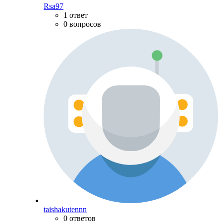
Rsa97
1 ответ
0 вопросов
taishakutennn
0 ответов