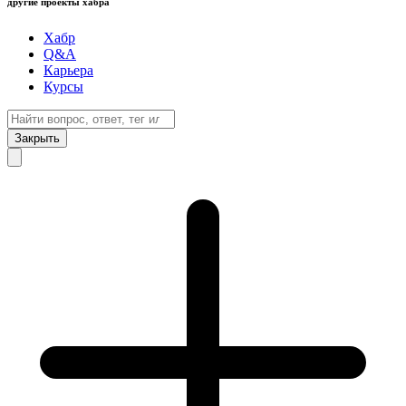
другие проекты хабра
Хабр
Q&A
Карьера
Курсы
Закрыть