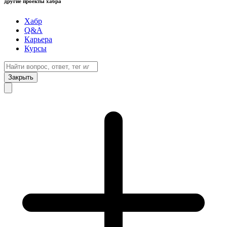
другие проекты хабра
Хабр
Q&A
Карьера
Курсы
Закрыть