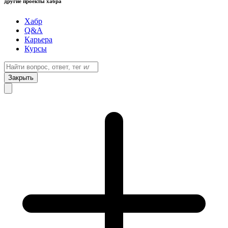
другие проекты хабра
Хабр
Q&A
Карьера
Курсы
Закрыть