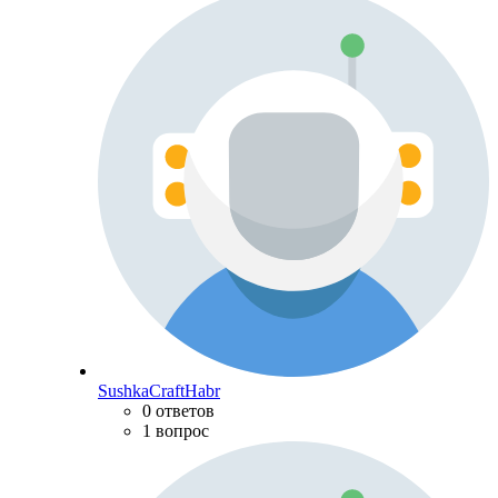
SushkaCraftHabr
0 ответов
1 вопрос