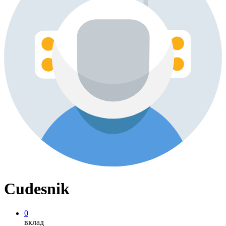
Cudesnik
0
вклад