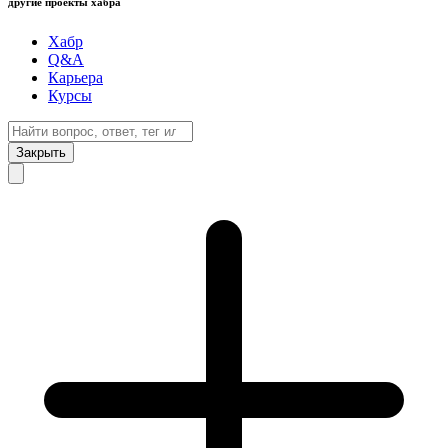
другие проекты хабра
Хабр
Q&A
Карьера
Курсы
Закрыть